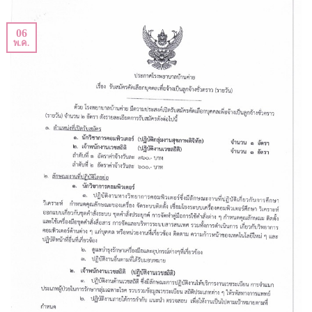
06
พ.ค.