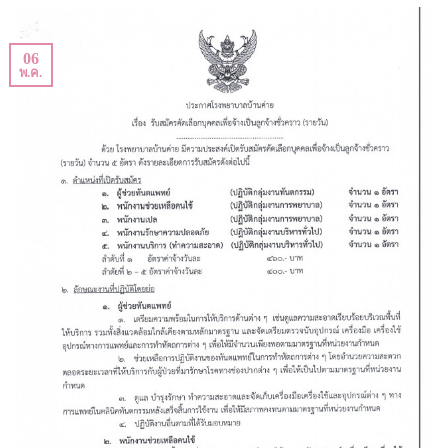
06
พ.ค.