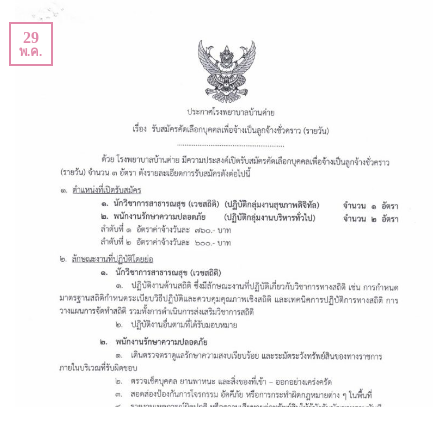
29
พ.ค.