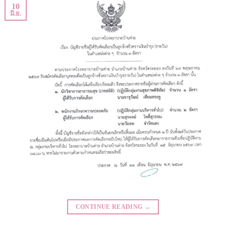
10
มิ.ย.
CONTINUE READING
→