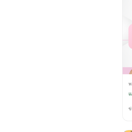
พ
แ
ข่