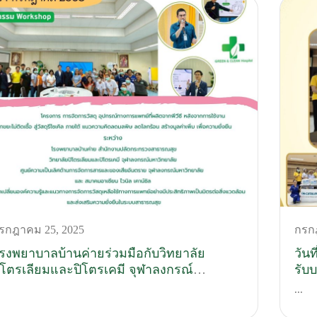
รกฎาคม 25, 2025
กรก
รงพยาบาลบ้านค่ายร่วมมือกับวิทยาลัย
วัน
ิโตรเลียมและปิโตรเคมี จุฬาลงกรณ์
รับ
หาวิทยาลัย จัดโคตรการ การจัดการวัสดุ
WeC
...
ุปกรณ์การแพทย์ สู่วัสดุรีไซเคิล