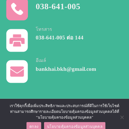
038-641-005
โทรสาร
038-641-005
ต่อ 144
อีเมล์
bankhai.bkh@gmail.com
เราใช้คุกกี้เพื่อเพิ่มประสิทธิภาพและประสบการณ์ที่ดีในการใช้เว็บไซต์
COOKIE
CCTV
PRIVACY
PERSONAL DATA
ท่านสามารถศึกษารายละเอียดนโยบายคุ้มครองข้อมูลส่วนบุคคลได้ที่
POLICY
PRIVACY
POLICY
PROTECTION
“นโยบายคุ้มครองข้อมูลส่วนบุคคล”
Copyright 2026 © โรงพยาบาลบ้านค่าย Designed and Developed by
CJ
ตกลง
นโยบายคุ้มครองข้อมูลส่วนบุคคล
Soft Co., Ltd.